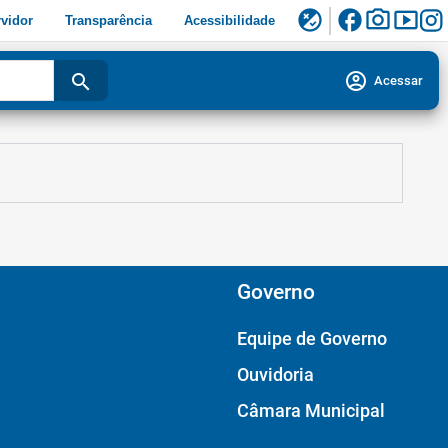
facebook
photo_camera
smart_display
flaky
vidor
Transparência
Acessibilidade
account_circle
search
Acessar
Governo
Equipe de Governo
Ouvidoria
Câmara Municipal