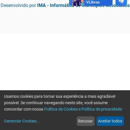
Desenvolvido por
IMA - Informática de Municípios Associados
Usamos cookies para tornar sua experiência a mais agradável
possível. Se continuar navegando neste site, você assume
concordar com nossa
Política de Cookies e Política de privacidade
home
build_circle
event
web
more_horiz
Erro ao enviar informações, por favor tente novamente
Gerenciar Cookies
...
Recusar
Aceitar todos
Início
Serviços
Eventos
Notícias
Mais