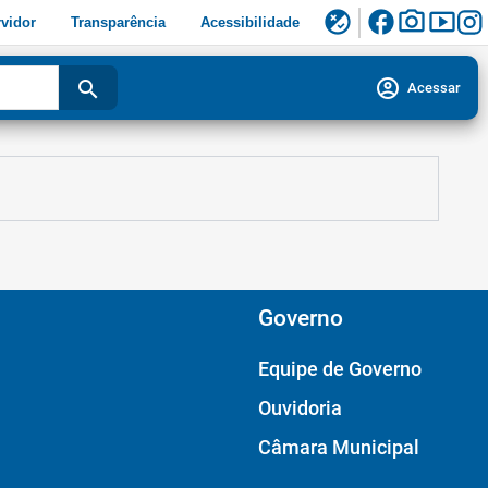
facebook
photo_camera
smart_display
flaky
vidor
Transparência
Acessibilidade
account_circle
search
Acessar
Governo
Equipe de Governo
Ouvidoria
Câmara Municipal