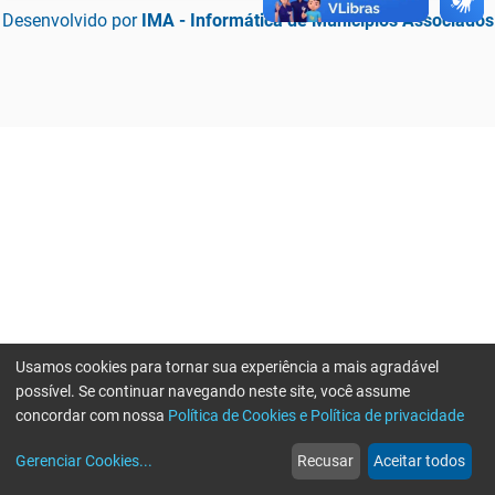
Desenvolvido por
IMA - Informática de Municípios Associados
Usamos cookies para tornar sua experiência a mais agradável
possível. Se continuar navegando neste site, você assume
concordar com nossa
Política de Cookies e Política de privacidade
home
build_circle
event
web
more_horiz
Erro ao enviar informações, por favor tente novamente
Gerenciar Cookies
...
Recusar
Aceitar todos
Início
Serviços
Eventos
Notícias
Mais