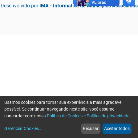
Desenvolvido por
IMA - Informática de Municípios Associados
Usamos cookies para tornar sua experiência a mais agradável
possível. Se continuar navegando neste site, você assume
concordar com nossa
Política de Cookies e Política de privacidade
home
build_circle
event
web
more_horiz
Erro ao enviar informações, por favor tente novamente
Gerenciar Cookies
...
Recusar
Aceitar todos
Início
Serviços
Eventos
Notícias
Mais