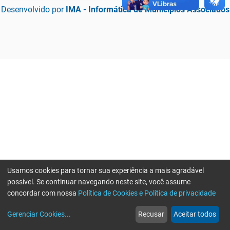
Desenvolvido por
IMA - Informática de Municípios Associados
Usamos cookies para tornar sua experiência a mais agradável
possível. Se continuar navegando neste site, você assume
concordar com nossa
Política de Cookies e Política de privacidade
home
build_circle
event
web
more_horiz
Erro ao enviar informações, por favor tente novamente
Gerenciar Cookies
...
Recusar
Aceitar todos
Início
Serviços
Eventos
Notícias
Mais