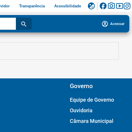
facebook
photo_camera
smart_display
flaky
vidor
Transparência
Acessibilidade
account_circle
search
Acessar
Governo
Equipe de Governo
Ouvidoria
Câmara Municipal