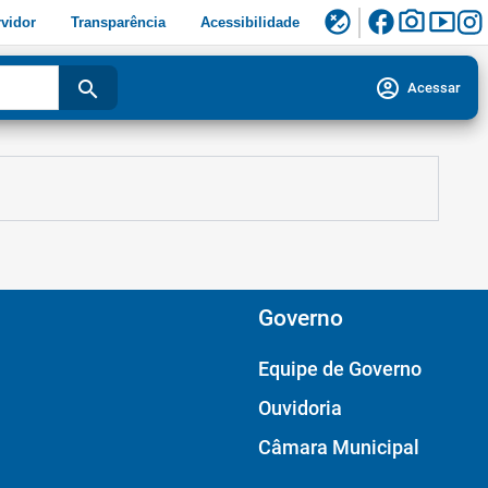
facebook
photo_camera
smart_display
flaky
vidor
Transparência
Acessibilidade
account_circle
search
Acessar
Governo
Equipe de Governo
Ouvidoria
Câmara Municipal