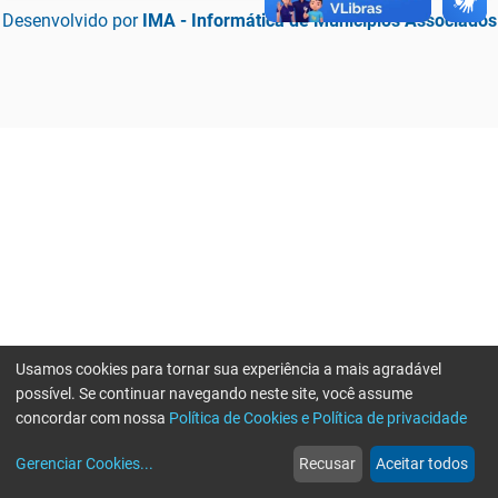
Desenvolvido por
IMA - Informática de Municípios Associados
Usamos cookies para tornar sua experiência a mais agradável
possível. Se continuar navegando neste site, você assume
concordar com nossa
Política de Cookies e Política de privacidade
home
build_circle
event
web
more_horiz
Erro ao enviar informações, por favor tente novamente
Gerenciar Cookies
...
Recusar
Aceitar todos
Início
Serviços
Eventos
Notícias
Mais