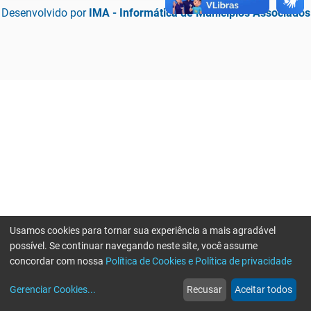
Desenvolvido por
IMA - Informática de Municípios Associados
Usamos cookies para tornar sua experiência a mais agradável
possível. Se continuar navegando neste site, você assume
concordar com nossa
Política de Cookies e Política de privacidade
home
build_circle
event
web
more_horiz
Erro ao enviar informações, por favor tente novamente
Gerenciar Cookies
...
Recusar
Aceitar todos
Início
Serviços
Eventos
Notícias
Mais