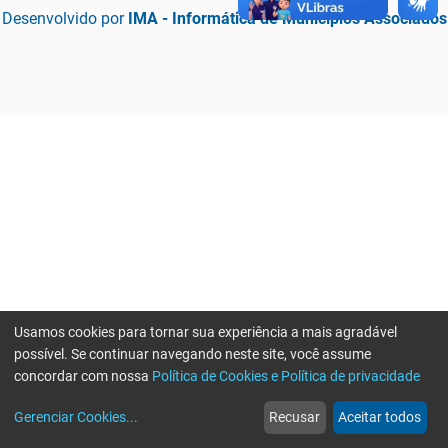
Desenvolvido por
IMA - Informática de Municípios Associados
Usamos cookies para tornar sua experiência a mais agradável
possível. Se continuar navegando neste site, você assume
concordar com nossa
Política de Cookies e Política de privacidade
home
build_circle
event
web
more_horiz
Erro ao enviar informações, por favor tente novamente
Gerenciar Cookies
...
Recusar
Aceitar todos
Início
Serviços
Eventos
Notícias
Mais