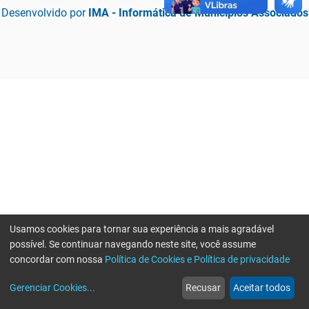
Desenvolvido por
IMA - Informática de Municípios Associados
Usamos cookies para tornar sua experiência a mais agradável
possível. Se continuar navegando neste site, você assume
concordar com nossa
Política de Cookies e Política de privacidade
home
build_circle
event
web
more_horiz
Erro ao enviar informações, por favor tente novamente
Gerenciar Cookies
...
Recusar
Aceitar todos
Início
Serviços
Eventos
Notícias
Mais