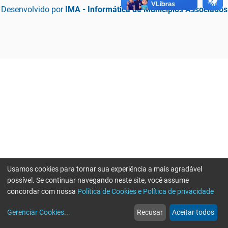
Desenvolvido por
IMA - Informática de Municípios Associados
Usamos cookies para tornar sua experiência a mais agradável
possível. Se continuar navegando neste site, você assume
concordar com nossa
Política de Cookies e Política de privacidade
home
build_circle
event
web
more_horiz
Erro ao enviar informações, por favor tente novamente
Gerenciar Cookies
...
Recusar
Aceitar todos
Início
Serviços
Eventos
Notícias
Mais