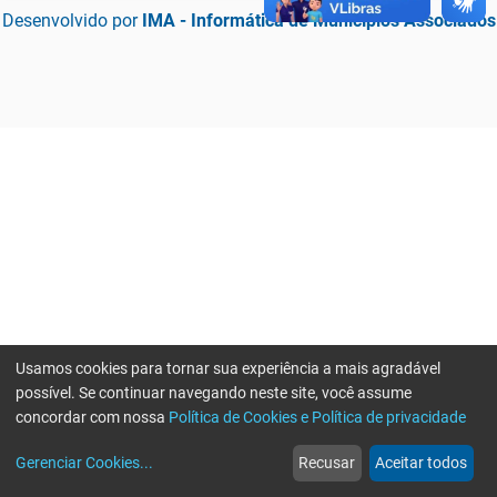
Desenvolvido por
IMA - Informática de Municípios Associados
Usamos cookies para tornar sua experiência a mais agradável
possível. Se continuar navegando neste site, você assume
concordar com nossa
Política de Cookies e Política de privacidade
home
build_circle
event
web
more_horiz
Gerenciar Cookies
...
Recusar
Aceitar todos
Início
Serviços
Eventos
Notícias
Mais