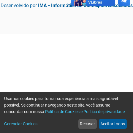
Desenvolvido por
IMA - Informática de Municípios Associados
Usamos cookies para tornar sua experiência a mais agradável
possível. Se continuar navegando neste site, você assume
concordar com nossa
Política de Cookies e Política de privacidade
home
build_circle
event
web
more_horiz
Erro ao enviar informações, por favor tente novamente
Gerenciar Cookies
...
Recusar
Aceitar todos
Início
Serviços
Eventos
Notícias
Mais