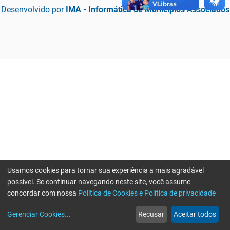
Desenvolvido por
IMA - Informática de Municípios Associados
Usamos cookies para tornar sua experiência a mais agradável
possível. Se continuar navegando neste site, você assume
concordar com nossa
Política de Cookies e Política de privacidade
home
build_circle
event
web
more_horiz
Erro ao enviar informações, por favor tente novamente
Gerenciar Cookies
...
Recusar
Aceitar todos
Início
Serviços
Eventos
Notícias
Mais