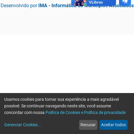
Desenvolvido por
IMA - Informática de Municípios Associados
Usamos cookies para tornar sua experiência a mais agradável
possível. Se continuar navegando neste site, você assume
concordar com nossa
Política de Cookies e Política de privacidade
home
build_circle
event
web
more_horiz
Erro ao enviar informações, por favor tente novamente
Gerenciar Cookies
...
Recusar
Aceitar todos
Início
Serviços
Eventos
Notícias
Mais