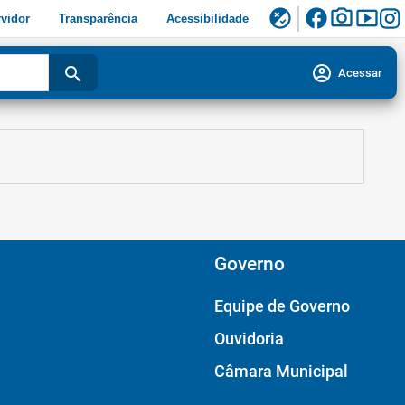
facebook
photo_camera
smart_display
flaky
vidor
Transparência
Acessibilidade
account_circle
search
Acessar
Governo
Equipe de Governo
Ouvidoria
Câmara Municipal