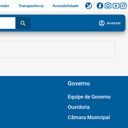
facebook
photo_camera
smart_display
flaky
vidor
Transparência
Acessibilidade
account_circle
search
Acessar
Governo
Equipe de Governo
Ouvidoria
Câmara Municipal