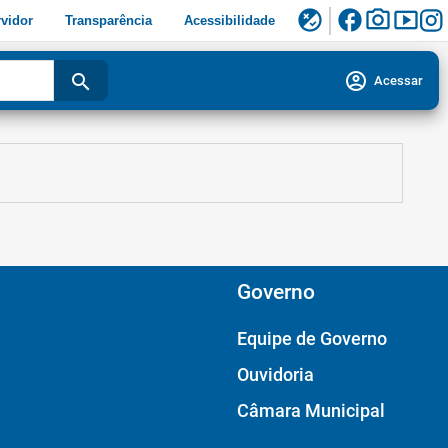
facebook
photo_camera
smart_display
flaky
vidor
Transparência
Acessibilidade
account_circle
search
Acessar
Governo
Equipe de Governo
Ouvidoria
Câmara Municipal