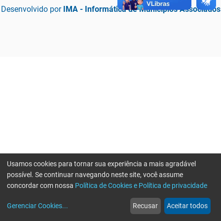
Desenvolvido por
IMA - Informática de Municípios Associados
Usamos cookies para tornar sua experiência a mais agradável
possível. Se continuar navegando neste site, você assume
concordar com nossa
Política de Cookies e Política de privacidade
home
build_circle
event
web
more_horiz
Erro ao enviar informações, por favor tente novamente
Gerenciar Cookies
...
Recusar
Aceitar todos
Início
Serviços
Eventos
Notícias
Mais