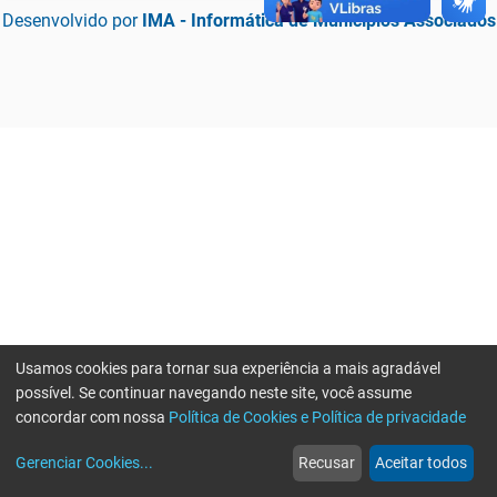
Desenvolvido por
IMA - Informática de Municípios Associados
Usamos cookies para tornar sua experiência a mais agradável
possível. Se continuar navegando neste site, você assume
concordar com nossa
Política de Cookies e Política de privacidade
home
build_circle
event
web
more_horiz
Erro ao enviar informações, por favor tente novamente
Gerenciar Cookies
...
Recusar
Aceitar todos
Início
Serviços
Eventos
Notícias
Mais