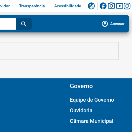
facebook
photo_camera
smart_display
flaky
vidor
Transparência
Acessibilidade
account_circle
search
Acessar
Governo
Equipe de Governo
Ouvidoria
Câmara Municipal