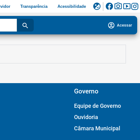
facebook
photo_camera
smart_display
flaky
vidor
Transparência
Acessibilidade
account_circle
search
Acessar
Governo
Equipe de Governo
Ouvidoria
Câmara Municipal