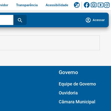
facebook
photo_camera
smart_display
flaky
vidor
Transparência
Acessibilidade
account_circle
search
Acessar
Governo
Equipe de Governo
Ouvidoria
Câmara Municipal