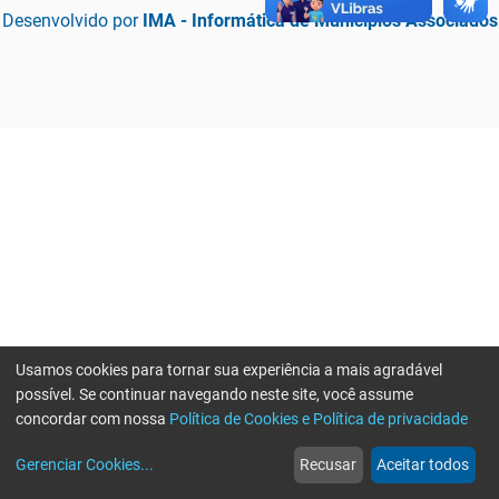
Desenvolvido por
IMA - Informática de Municípios Associados
Usamos cookies para tornar sua experiência a mais agradável
possível. Se continuar navegando neste site, você assume
concordar com nossa
Política de Cookies e Política de privacidade
home
build_circle
event
web
more_horiz
Erro ao enviar informações, por favor tente novamente
Gerenciar Cookies
...
Recusar
Aceitar todos
Início
Serviços
Eventos
Notícias
Mais