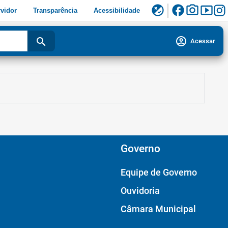
facebook
photo_camera
smart_display
flaky
vidor
Transparência
Acessibilidade
account_circle
search
Acessar
Governo
Equipe de Governo
Ouvidoria
Câmara Municipal