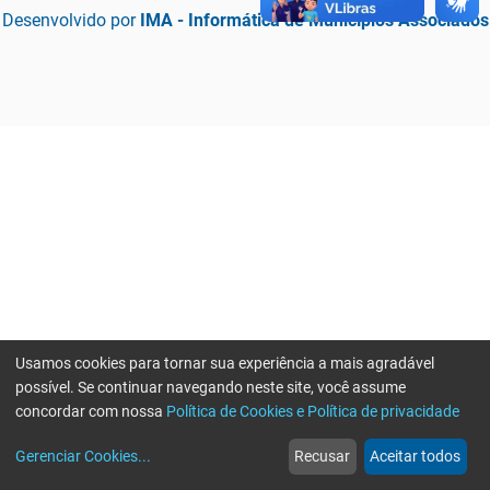
Desenvolvido por
IMA - Informática de Municípios Associados
Usamos cookies para tornar sua experiência a mais agradável
possível. Se continuar navegando neste site, você assume
concordar com nossa
Política de Cookies e Política de privacidade
home
build_circle
event
web
more_horiz
Erro ao enviar informações, por favor tente novamente
Gerenciar Cookies
...
Recusar
Aceitar todos
Início
Serviços
Eventos
Notícias
Mais