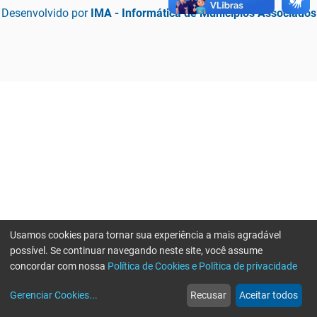
Desenvolvido por
IMA - Informática de Municípios Associados
Usamos cookies para tornar sua experiência a mais agradável
possível. Se continuar navegando neste site, você assume
concordar com nossa
Política de Cookies e Política de privacidade
home
build_circle
event
web
more_horiz
Erro ao enviar informações, por favor tente novamente
Gerenciar Cookies
...
Recusar
Aceitar todos
Início
Serviços
Eventos
Notícias
Mais