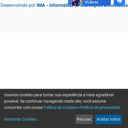
Desenvolvido por
IMA - Informática de Municípios Associados
Usamos cookies para tornar sua experiência a mais agradável
possível. Se continuar navegando neste site, você assume
concordar com nossa
Política de Cookies e Política de privacidade
home
build_circle
event
web
more_horiz
Erro ao enviar informações, por favor tente novamente
Gerenciar Cookies
...
Recusar
Aceitar todos
Início
Serviços
Eventos
Notícias
Mais