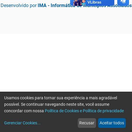
Desenvolvido por
IMA - Informática de Municípios Associados
Usamos cookies para tornar sua experiência a mais agradável
possível. Se continuar navegando neste site, você assume
concordar com nossa
Política de Cookies e Política de privacidade
home
build_circle
event
web
more_horiz
Erro ao enviar informações, por favor tente novamente
Gerenciar Cookies
...
Recusar
Aceitar todos
Início
Serviços
Eventos
Notícias
Mais