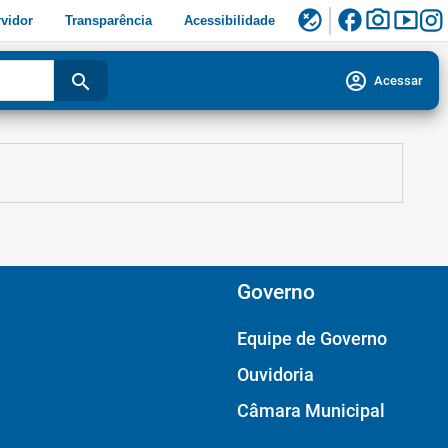
facebook
photo_camera
smart_display
flaky
vidor
Transparência
Acessibilidade
account_circle
search
Acessar
Governo
Equipe de Governo
Ouvidoria
Câmara Municipal