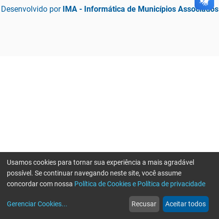
Desenvolvido por
IMA - Informática de Municípios Associados
Usamos cookies para tornar sua experiência a mais agradável
possível. Se continuar navegando neste site, você assume
concordar com nossa
Política de Cookies e Política de privacidade
home
build_circle
event
web
more_horiz
Gerenciar Cookies
...
Recusar
Aceitar todos
Início
Serviços
Eventos
Notícias
Mais