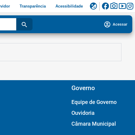
facebook
photo_camera
smart_display
flaky
vidor
Transparência
Acessibilidade
account_circle
search
Acessar
Governo
Equipe de Governo
Ouvidoria
Câmara Municipal