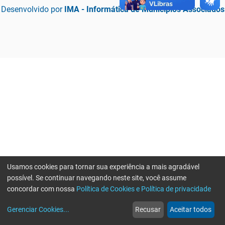
Desenvolvido por
IMA - Informática de Municípios Associados
Usamos cookies para tornar sua experiência a mais agradável
possível. Se continuar navegando neste site, você assume
concordar com nossa
Política de Cookies e Política de privacidade
home
build_circle
event
web
more_horiz
Erro ao enviar informações, por favor tente novamente
Gerenciar Cookies
...
Recusar
Aceitar todos
Início
Serviços
Eventos
Notícias
Mais