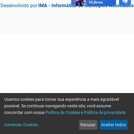
Desenvolvido por
IMA - Informática de Municípios Associados
Usamos cookies para tornar sua experiência a mais agradável
possível. Se continuar navegando neste site, você assume
concordar com nossa
Política de Cookies e Política de privacidade
home
build_circle
event
web
more_horiz
Erro ao enviar informações, por favor tente novamente
Gerenciar Cookies
...
Recusar
Aceitar todos
Início
Serviços
Eventos
Notícias
Mais