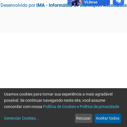
Desenvolvido por
IMA - Informática de Municípios Associados
Usamos cookies para tornar sua experiência a mais agradável
possível. Se continuar navegando neste site, você assume
concordar com nossa
Política de Cookies e Política de privacidade
home
build_circle
event
web
more_horiz
Erro ao enviar informações, por favor tente novamente
Gerenciar Cookies
...
Recusar
Aceitar todos
Início
Serviços
Eventos
Notícias
Mais