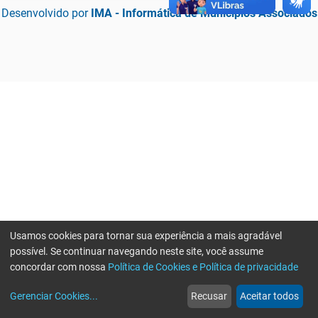
Desenvolvido por
IMA - Informática de Municípios Associados
Usamos cookies para tornar sua experiência a mais agradável
possível. Se continuar navegando neste site, você assume
concordar com nossa
Política de Cookies e Política de privacidade
home
build_circle
event
web
more_horiz
Erro ao enviar informações, por favor tente novamente
Gerenciar Cookies
...
Recusar
Aceitar todos
Início
Serviços
Eventos
Notícias
Mais