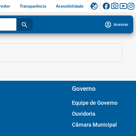
facebook
photo_camera
smart_display
flaky
vidor
Transparência
Acessibilidade
account_circle
search
Acessar
Governo
Equipe de Governo
Ouvidoria
Câmara Municipal