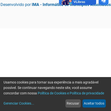
Desenvolvido por
IMA - Informática de Municípios Associados
Usamos cookies para tornar sua experiência a mais agradável
possível. Se continuar navegando neste site, você assume
concordar com nossa
Política de Cookies e Política de privacidade
home
build_circle
event
web
more_horiz
Erro ao enviar informações, por favor tente novamente
Gerenciar Cookies
...
Recusar
Aceitar todos
Início
Serviços
Eventos
Notícias
Mais