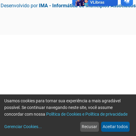
Desenvolvido por
IMA - Informática de Municípios Associados
Usamos cookies para tornar sua experiência a mais agradável
possível. Se continuar navegando neste site, você assume
concordar com nossa
Política de Cookies e Política de privacidade
home
build_circle
event
web
more_horiz
Erro ao enviar informações, por favor tente novamente
Gerenciar Cookies
...
Recusar
Aceitar todos
Início
Serviços
Eventos
Notícias
Mais