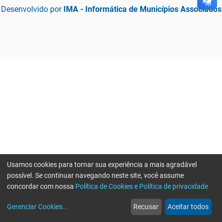
Desenvolvido por
IMA - Informática de Municípios Associados
Usamos cookies para tornar sua experiência a mais agradável
possível. Se continuar navegando neste site, você assume
concordar com nossa
Política de Cookies e Política de privacidade
home
build_circle
event
web
more_horiz
Gerenciar Cookies
...
Recusar
Aceitar todos
Início
Serviços
Eventos
Notícias
Mais