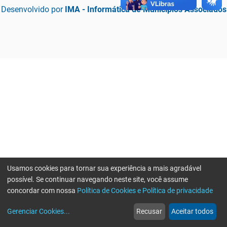
Desenvolvido por
IMA - Informática de Municípios Associados
Usamos cookies para tornar sua experiência a mais agradável
possível. Se continuar navegando neste site, você assume
concordar com nossa
Política de Cookies e Política de privacidade
home
build_circle
event
web
more_horiz
Erro ao enviar informações, por favor tente novamente
Gerenciar Cookies
...
Recusar
Aceitar todos
Início
Serviços
Eventos
Notícias
Mais