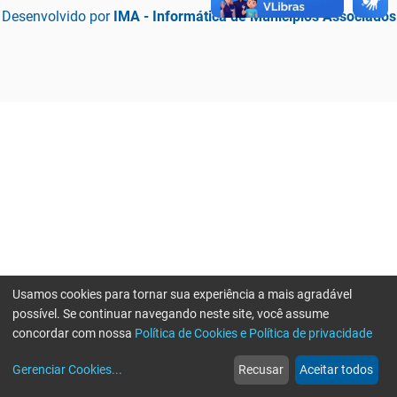
Desenvolvido por
IMA - Informática de Municípios Associados
Usamos cookies para tornar sua experiência a mais agradável
possível. Se continuar navegando neste site, você assume
concordar com nossa
Política de Cookies e Política de privacidade
home
build_circle
event
web
more_horiz
Erro ao enviar informações, por favor tente novamente
Gerenciar Cookies
...
Recusar
Aceitar todos
Início
Serviços
Eventos
Notícias
Mais