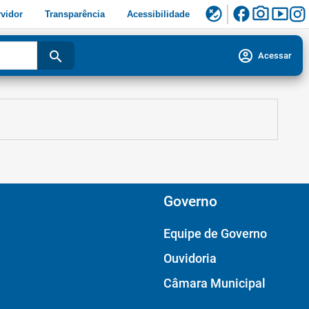
facebook
photo_camera
smart_display
flaky
vidor
Transparência
Acessibilidade
account_circle
search
Acessar
Governo
Equipe de Governo
Ouvidoria
Câmara Municipal