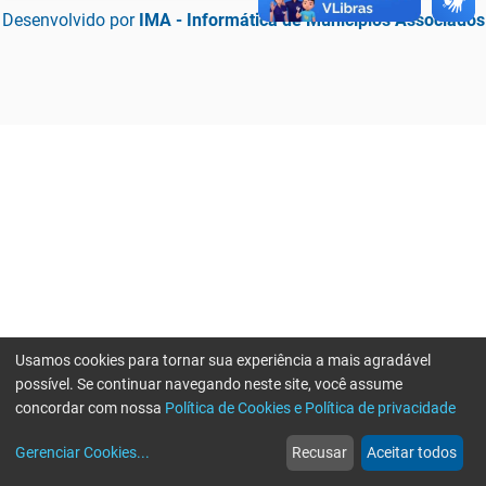
Desenvolvido por
IMA - Informática de Municípios Associados
Usamos cookies para tornar sua experiência a mais agradável
possível. Se continuar navegando neste site, você assume
concordar com nossa
Política de Cookies e Política de privacidade
home
build_circle
event
web
more_horiz
Erro ao enviar informações, por favor tente novamente
Gerenciar Cookies
...
Recusar
Aceitar todos
Início
Serviços
Eventos
Notícias
Mais