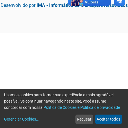
Desenvolvido por
IMA - Informática de Municípios Associados
Usamos cookies para tornar sua experiência a mais agradável
possível. Se continuar navegando neste site, você assume
concordar com nossa
Política de Cookies e Política de privacidade
home
build_circle
event
web
more_horiz
Erro ao enviar informações, por favor tente novamente
Gerenciar Cookies
...
Recusar
Aceitar todos
Início
Serviços
Eventos
Notícias
Mais