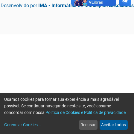
Desenvolvido por
IMA - Informática de Municípios Associados
Usamos cookies para tornar sua experiência a mais agradável
possível. Se continuar navegando neste site, você assume
concordar com nossa
Política de Cookies e Política de privacidade
home
build_circle
event
web
more_horiz
Erro ao enviar informações, por favor tente novamente
Gerenciar Cookies
...
Recusar
Aceitar todos
Início
Serviços
Eventos
Notícias
Mais