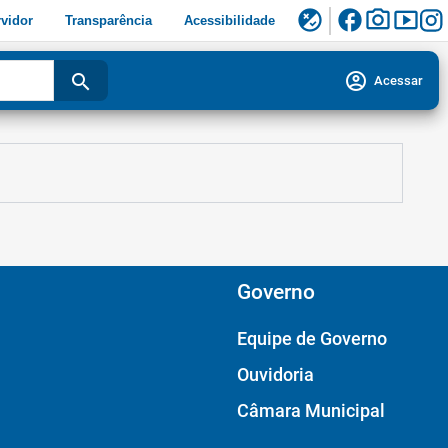
facebook
photo_camera
smart_display
flaky
vidor
Transparência
Acessibilidade
account_circle
search
Acessar
Governo
Equipe de Governo
Ouvidoria
Câmara Municipal