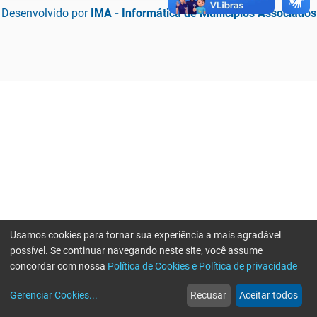
Desenvolvido por
IMA - Informática de Municípios Associados
Usamos cookies para tornar sua experiência a mais agradável
possível. Se continuar navegando neste site, você assume
concordar com nossa
Política de Cookies e Política de privacidade
home
build_circle
event
web
more_horiz
Erro ao enviar informações, por favor tente novamente
Gerenciar Cookies
...
Recusar
Aceitar todos
Início
Serviços
Eventos
Notícias
Mais